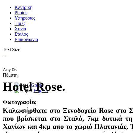
Κεντρικη
Photos
Υπηρεσιες
Tιμες
Χανια
Σταλος
Επικοινωνια
Text Size
Αυγ
06
Πέμπτη
Hotel Rose.
Greek
English
Φωτογραφίες
Καλωσήρθατε στο Ξενοδοχείο Rose στο Σ
που βρίσκεται στο Σταλό, 7κμ δυτικά τ
Χανίων και 4κμ απο το χωριό Πλατανιάς. Τ