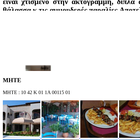
είναι χτισμένο στην ακτογραμμή, δίπλα
θάλασσα κ τις αμμουδερές παραλίες.Αποτελ
δωμάτια σε δύο κτίρια, τα οποία είναι όλ
με ιδιωτικό μπάνιο, τηλέφωνο, τηλεό
player, ψυγείο, ράδιο, wifi, A/C και
απευθείας πρόσβαση στη παραλία. Θέα σ
στον υπέροχο κήπο. Προσφέρονται πρωιν
τηλεόραση, μεγάλη πσίνα, pool bar, π
γυμναστήριο και μπιλιάρδο.
ΜΗΤΕ
ΜΗΤΕ : 10 42 Κ 01 1Α 00115 01