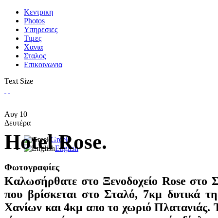
Κεντρικη
Photos
Υπηρεσιες
Tιμες
Χανια
Σταλος
Επικοινωνια
Text Size
Αυγ
10
Δευτέρα
Hotel Rose.
Greek
English
Φωτογραφίες
Καλωσήρθατε στο Ξενοδοχείο Rose στο Σ
που βρίσκεται στο Σταλό, 7κμ δυτικά τ
Χανίων και 4κμ απο το χωριό Πλατανιάς. Τ