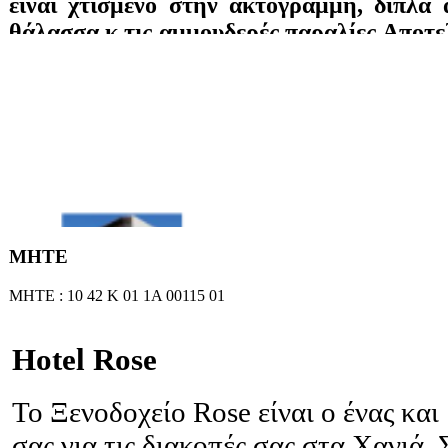
είναι χτισμένο στην ακτογραμμή, δίπλα
θάλασσα κ τις αμμουδερές παραλίες.Αποτελ
δωμάτια σε δύο κτίρια, τα οποία είναι όλ
με ιδιωτικό μπάνιο, τηλέφωνο, τηλεό
player, ψυγείο, ράδιο, wifi, A/C και
απευθείας πρόσβαση στη παραλία. Θέα σ
στον υπέροχο κήπο. Προσφέρονται πρωιν
τηλεόραση, μεγάλη πσίνα, pool bar, π
γυμναστήριο και μπιλιάρδο.
ΜΗΤΕ
ΜΗΤΕ : 10 42 Κ 01 1Α 00115 01
Hotel Rose
Το Ξενοδοχείο Rose είναι ο ένας κα
σας για τις διακοπές σας στα Χανιά.