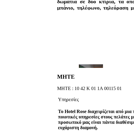
δωμάτια σε δύο κτίρια, τα οπο
μπάνιο, τηλέφωνο, τηλεόραση με
και μπαλκόνι με απευθείας πρό
στον υπέροχο κήπο. Προσφέροντα
πσίνα, pool bar, παιδική χαρά, γ
ΜΗΤΕ
ΜΗΤΕ : 10 42 Κ 01 1Α 00115 01
Υπηρεσίες
To Hotel Rose διαχειρίζεται από μια
ποιοτικές υπηρεσίες στους πελάτες μ
προσωπικό μας είναι πάντα διαθέσιμ
ευχάριστη διαμονή.