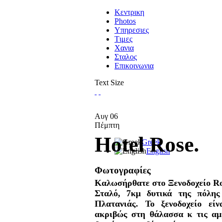
Κεντρικη
Photos
Υπηρεσιες
Tιμες
Χανια
Σταλος
Επικοινωνια
Text Size
Αυγ
06
Πέμπτη
Hotel Rose.
Greek
English
Φωτογραφίες
Καλωσήρθατε στο Ξενοδοχείο Ros
Σταλό, 7κμ δυτικά της πόλη
Πλατανιάς. Το ξενοδοχείο εί
ακριβώς στη θάλασσα κ τις αμ