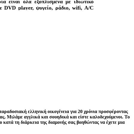
ία είναι όλα εξοπλισμένα με ιδιωτικό
 DVD player, ψυγείο, ράδιο, wifi, A/C
σβαση στη παραλία. Θέα στη θάλασσα ή
ι πρωινό, σαλόνι με τηλεόραση, μεγάλη
υμναστήριο και μπιλιάρδο.
 παραδοσιακή ελληνική οικογένεια για 20 χρόνια προσφέροντας
ας. Μιλάμε αγγλικά και σουηδικά και είστε καλοδεχούμενοι. Το
ο κατά τη διάρκεια της διαμονής σας βοηθώντας να έχετε μια