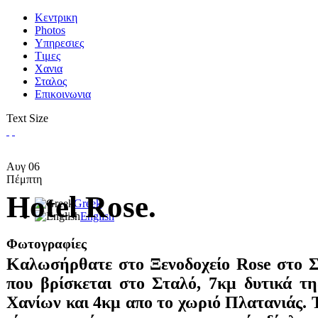
Κεντρικη
Photos
Υπηρεσιες
Tιμες
Χανια
Σταλος
Επικοινωνια
Text Size
Αυγ
06
Πέμπτη
Hotel Rose.
Greek
English
Φωτογραφίες
Καλωσήρθατε στο Ξενοδοχείο Rose στο Σ
που βρίσκεται στο Σταλό, 7κμ δυτικά τ
Χανίων και 4κμ απο το χωριό Πλατανιάς. Τ