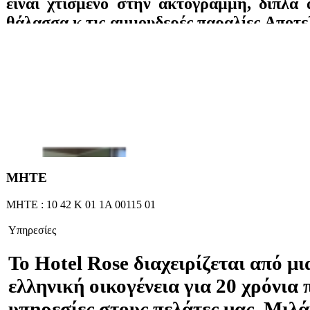
είναι χτισμένο στην ακτογραμμή, δίπλα
θάλασσα κ τις αμμουδερές παραλίες.Αποτελ
δωμάτια σε δύο κτίρια, τα οποία είναι όλ
με ιδιωτικό μπάνιο, τηλέφωνο, τηλεό
player, ψυγείο, ράδιο, wifi, A/C και
απευθείας πρόσβαση στη παραλία. Θέα σ
στον υπέροχο κήπο. Προσφέρονται πρωιν
τηλεόραση, μεγάλη πσίνα, pool bar, π
γυμναστήριο και μπιλιάρδο.
ΜΗΤΕ
ΜΗΤΕ : 10 42 Κ 01 1Α 00115 01
Υπηρεσίες
To Hotel Rose διαχειρίζεται από μ
ελληνική οικογένεια για 20 χρόνια
υπηρεσίες στους πελάτες μας. Μιλά