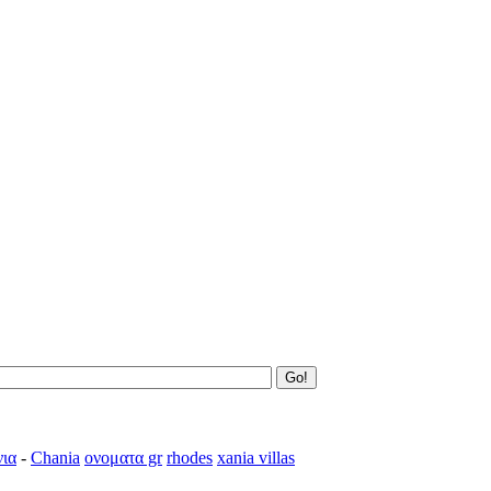
ια
-
Chania
ονοματα gr
rhodes
xania villas