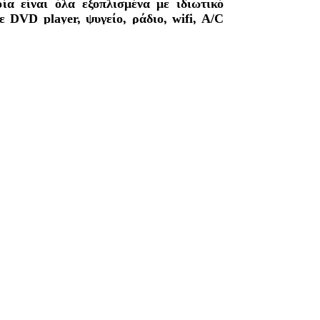
ία είναι όλα εξοπλισμένα με ιδιωτικό
 DVD player, ψυγείο, ράδιο, wifi, A/C
σβαση στη παραλία. Θέα στη θάλασσα ή
ι πρωινό, σαλόνι με τηλεόραση, μεγάλη
υμναστήριο και μπιλιάρδο.