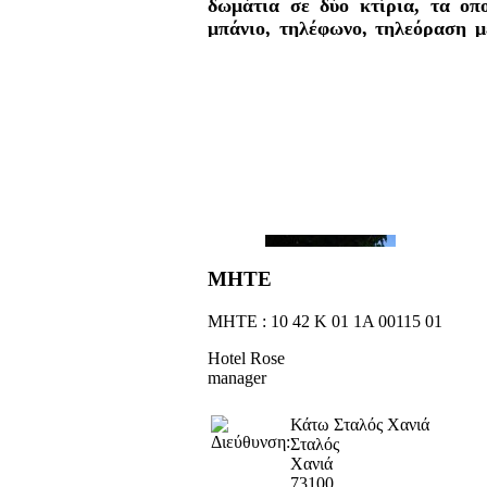
δωμάτια σε δύο κτίρια, τα οπο
μπάνιο, τηλέφωνο, τηλεόραση με
και μπαλκόνι με απευθείας πρό
στον υπέροχο κήπο. Προσφέροντα
πσίνα, pool bar, παιδική χαρά, γ
ΜΗΤΕ
ΜΗΤΕ : 10 42 Κ 01 1Α 00115 01
Hotel Rose
manager
Κάτω Σταλός Χανιά
Σταλός
Χανιά
73100