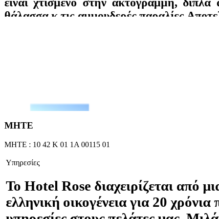
είναι χτισμένο στην ακτογραμμή, δίπλα
θάλασσα κ τις αμμουδερές παραλίες.Αποτελ
δωμάτια σε δύο κτίρια, τα οποία είναι όλ
με ιδιωτικό μπάνιο, τηλέφωνο, τηλεό
player, ψυγείο, ράδιο, wifi, A/C και
απευθείας πρόσβαση στη παραλία. Θέα σ
στον υπέροχο κήπο. Προσφέρονται πρωιν
τηλεόραση, μεγάλη πσίνα, pool bar, π
γυμναστήριο και μπιλιάρδο.
ΜΗΤΕ
ΜΗΤΕ : 10 42 Κ 01 1Α 00115 01
Υπηρεσίες
To Hotel Rose διαχειρίζεται από μ
ελληνική οικογένεια για 20 χρόνια
υπηρεσίες στους πελάτες μας. Μιλά