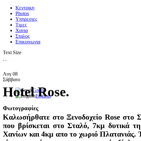
Κεντρικη
Photos
Υπηρεσιες
Tιμες
Χανια
Σταλος
Επικοινωνια
Text Size
Αυγ
08
Σάββατο
Hotel Rose.
Greek
English
Φωτογραφίες
Καλωσήρθατε στο Ξενοδοχείο Rose στο Σ
που βρίσκεται στο Σταλό, 7κμ δυτικά τ
Χανίων και 4κμ απο το χωριό Πλατανιάς. Τ